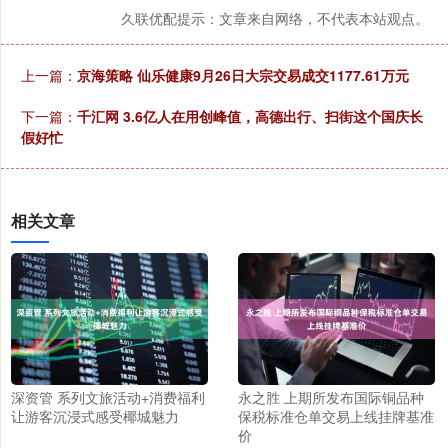
久联优配提示：文章来自网络，不代表本站观点。
上一篇：
京海策略 仙乐健康9月26日大宗交易成交1177.61万元
下一篇：
千汇网 3.6亿人在用创峰值，高德出行、扫街这个国庆长
假好忙
相关文章
深资管 系列文旅活动+消费福利
永之胜 上期所发布国际铜品种
让游客沉浸式感受椰城魅力
保税标准仓单交易上线挂牌基准
价