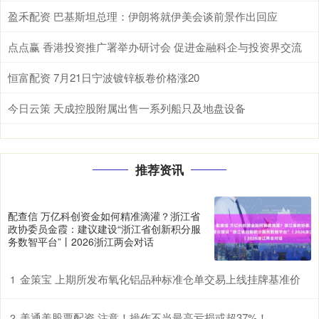
盈禾配资 巴基斯坦总理：伊朗将就伊美会谈前景作出回应
点点赢 香港投资推广署举办研讨会 促进金融科企与投资界交流
恒富配资 7月21日宁波镀锌板卷价格涨20
今日云策 天成控股附属出售一系列船只及地盘设备
推荐资讯
配查信 万亿科创资金如何精准滴灌？浙江省
政协委员金霞：建议建设“浙江省创新积分服
务数智平台”丨2026浙江两会对话
金策宝 上期所发布氧化铝品种标准仓单交易上线挂牌基准价
1
美通美股票配资 注意！操作不当最高亏损或超37%！
2