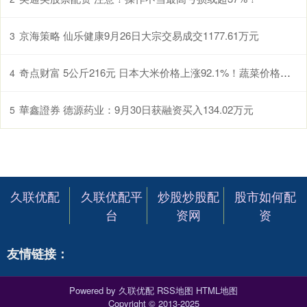
京海策略 仙乐健康9月26日大宗交易成交1177.61万元
3
奇点财富 5公斤216元 日本大米价格上涨92.1%！蔬菜价格也大幅上涨 部分地区学生面临“米饭减供”
4
華鑫證券 德源药业：9月30日获融资买入134.02万元
5
久联优配
久联优配平
炒股炒股配
股市如何配
台
资网
资
友情链接：
Powered by
久联优配
RSS地图
HTML地图
Copyright
© 2013-2025