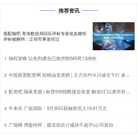
推荐资讯
股配咖吧 青海数据局回应评标专家低血糖拒
评标被解聘：正研究事发经过
钱程策略 以色列袭击已致伊朗585死1326伤
1
中国股票配资网 棕榈油龙虎榜 | 主力合约今日减仓下行 多方呈退场态势 空方呈进场态势
2
配资吧 隔夜美股 | 标普500指数接近收复“解放日”以来所有跌幅 比特币再次进逼10万美元大关
3
牛来乐 广咨国际：9月30日获融资买入19.61万元
4
广瑞网 博盈特焊：股东拟合计减持不超3%公司股份
5