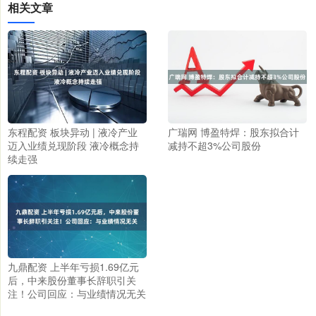
相关文章
东程配资 板块异动 | 液冷产业
广瑞网 博盈特焊：股东拟合计
迈入业绩兑现阶段 液冷概念持
减持不超3%公司股份
续走强
九鼎配资 上半年亏损1.69亿元
后，中来股份董事长辞职引关
注！公司回应：与业绩情况无关