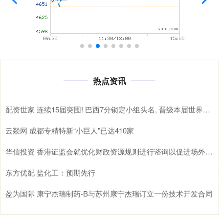
热点资讯
配资世家 连续15届突围! 巴西7分锁定小组头名, 晋级本届世界杯32强
云燚网 成都专精特新“小巨人”已达410家
华信投资 香港证监会就优化财政资源规则进行谘询以促进场外衍生工具和其他产品的市场发展
东方优配 盐化工：预期先行
盈为国际 康宁杰瑞制药-B与苏州康宁杰瑞订立一份技术开发合同