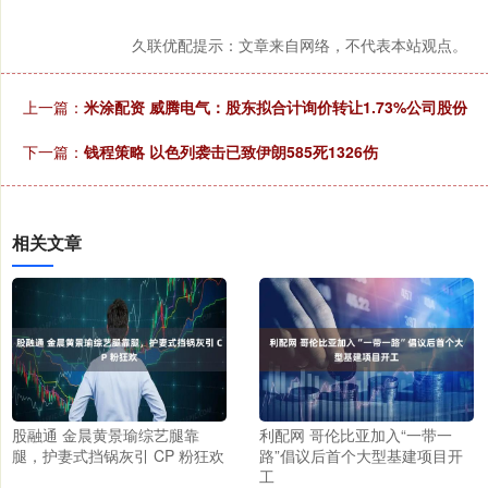
久联优配提示：文章来自网络，不代表本站观点。
上一篇：
米涂配资 威腾电气：股东拟合计询价转让1.73%公司股份
下一篇：
钱程策略 以色列袭击已致伊朗585死1326伤
相关文章
股融通 金晨黄景瑜综艺腿靠
利配网 哥伦比亚加入“一带一
腿，护妻式挡锅灰引 CP 粉狂欢
路”倡议后首个大型基建项目开
工