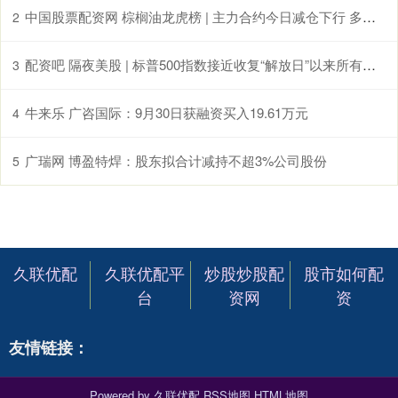
中国股票配资网 棕榈油龙虎榜 | 主力合约今日减仓下行 多方呈退场态势 空方呈进场态势
2
配资吧 隔夜美股 | 标普500指数接近收复“解放日”以来所有跌幅 比特币再次进逼10万美元大关
3
牛来乐 广咨国际：9月30日获融资买入19.61万元
4
广瑞网 博盈特焊：股东拟合计减持不超3%公司股份
5
久联优配
久联优配平
炒股炒股配
股市如何配
台
资网
资
友情链接：
Powered by
久联优配
RSS地图
HTML地图