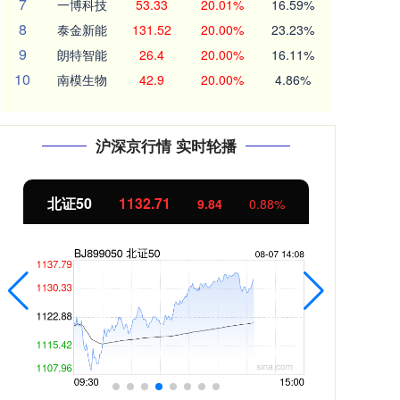
7
一博科技
53.33
20.01%
16.59%
8
泰金新能
131.52
20.00%
23.23%
9
朗特智能
26.4
20.00%
16.11%
10
南模生物
42.9
20.00%
4.86%
沪深京行情 实时轮播
北证50
1132.69
创
9.81
0.87%