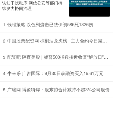
认知干扰秩序 网信公安等部门持
续发力协同治理
钱程策略 以色列袭击已致伊朗585死1326伤
1
中国股票配资网 棕榈油龙虎榜 | 主力合约今日减仓下行 多方呈退场态势 空方呈进场态势
2
配资吧 隔夜美股 | 标普500指数接近收复“解放日”以来所有跌幅 比特币再次进逼10万美元大关
3
牛来乐 广咨国际：9月30日获融资买入19.61万元
4
广瑞网 博盈特焊：股东拟合计减持不超3%公司股份
5