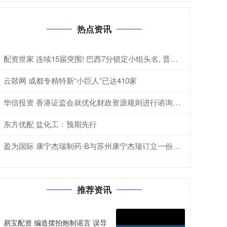
热点资讯
配资世家 连续15届突围! 巴西7分锁定小组头名, 晋级本届世界杯32强
云燚网 成都专精特新“小巨人”已达410家
华信投资 香港证监会就优化财政资源规则进行谘询以促进场外衍生工具和其他产品的市场发展
东方优配 盐化工：预期先行
盈为国际 康宁杰瑞制药-B与苏州康宁杰瑞订立一份技术开发合同
推荐资讯
易宝配资 编造摆拍炮制谣言 误导