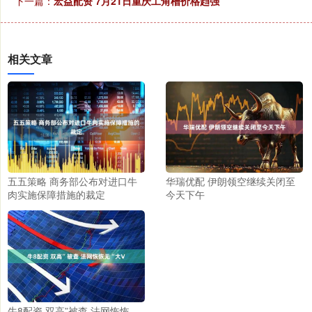
下一篇：
宏益配资 7月21日重庆工角槽价格趋强
相关文章
五五策略 商务部公布对进口牛
华瑞优配 伊朗领空继续关闭至
肉实施保障措施的裁定
今天下午
牛8配资 双高”被查 法网恢恢