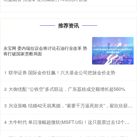
推荐资讯
永宝网 委内瑞拉议会将讨论石油行业改革 势
将打破国家垄断局面
联华证券 国际金价狂飙！六大基金公司把脉金价走势
1
大御优配 “公铁空”多式联运，广东荔枝成交额增长超560%
2
兴业策略 结婚42天就离婚，“索要千万逼死前夫”，翟欣欣获刑12年
3
大牛时代 单日涨幅超微软(MSFT.US)！这只股票过去12个月累涨超25%
4