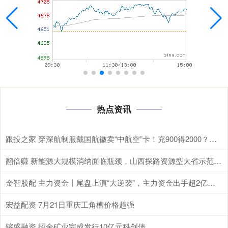
热点资讯
跟投之家 穿深航制服戴国航徽卖“中航空”卡！充900得2000？深航紧急辟谣：非员工，套路老旧
翻倍赚 新能源大规模消纳面临瓶颈，山西探路资源型大省示范样本
金智股配 主力资金丨尾盘上演“大逆袭”，主力资金出手超2亿元！
宏益配资 7月21日重庆工角槽价格趋强
镕盛融资 招金矿业完成发行10亿元科创债