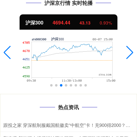
沪深京行情 实时轮播
沪深300
4694.44
43.13
0.93%
热点资讯
跟投之家 穿深航制服戴国航徽卖“中航空”卡！充900得2000？深航紧急辟谣：非员工，套路老旧