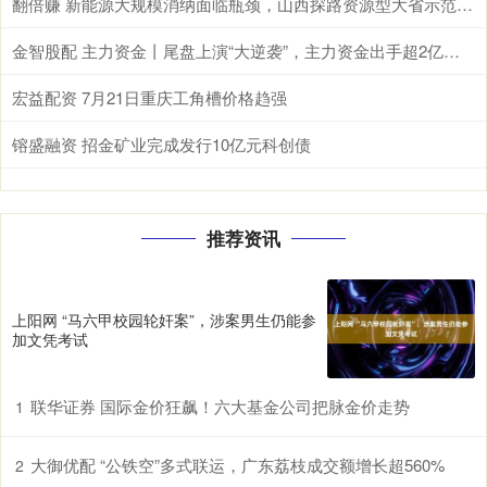
翻倍赚 新能源大规模消纳面临瓶颈，山西探路资源型大省示范样本
金智股配 主力资金丨尾盘上演“大逆袭”，主力资金出手超2亿元！
宏益配资 7月21日重庆工角槽价格趋强
镕盛融资 招金矿业完成发行10亿元科创债
推荐资讯
上阳网 “马六甲校园轮奸案”，涉案男生仍能参
加文凭考试
联华证券 国际金价狂飙！六大基金公司把脉金价走势
1
大御优配 “公铁空”多式联运，广东荔枝成交额增长超560%
2