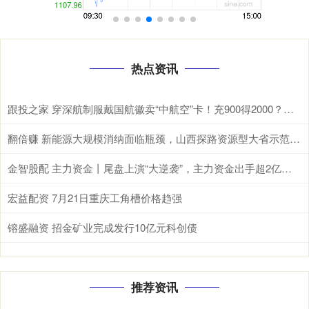
热点资讯
跟投之家 穿深航制服戴国航徽卖“中航空”卡！充900得2000？深航紧急辟谣：非员工，套路老旧
翻倍赚 新能源大规模消纳面临瓶颈，山西探路资源型大省示范样本
金智股配 主力资金丨尾盘上演“大逆袭”，主力资金出手超2亿元！
宏益配资 7月21日重庆工角槽价格趋强
镕盛融资 招金矿业完成发行10亿元科创债
推荐资讯