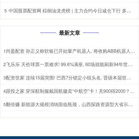
中国股票配资网 棕榈油龙虎榜 | 主力合约今日减仓下行 多方呈退场态势 空方呈进场态势
5
最新文章
尚盈配资 孙正义称软银已开始量产机器人, 将收购ABB机器人业务成“世界第一”
1
飞乐乐 天价球票一票难求! 99.6%满座, 60场就能刷新94年世界杯纪录
2
配资世家 连续15届突围! 巴西7分锁定小组头名, 晋级本届世界杯32强
3
跟投之家 穿深航制服戴国航徽卖“中航空”卡！充900得2000？深航紧急辟谣：非员工，套路老旧
4
翻倍赚 新能源大规模消纳面临瓶颈，山西探路资源型大省示范样本
5