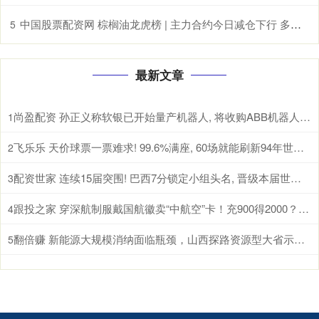
中国股票配资网 棕榈油龙虎榜 | 主力合约今日减仓下行 多方呈退场态势 空方呈进场态势
5
最新文章
尚盈配资 孙正义称软银已开始量产机器人, 将收购ABB机器人业务成“世界第一”
1
飞乐乐 天价球票一票难求! 99.6%满座, 60场就能刷新94年世界杯纪录
2
配资世家 连续15届突围! 巴西7分锁定小组头名, 晋级本届世界杯32强
3
跟投之家 穿深航制服戴国航徽卖“中航空”卡！充900得2000？深航紧急辟谣：非员工，套路老旧
4
翻倍赚 新能源大规模消纳面临瓶颈，山西探路资源型大省示范样本
5